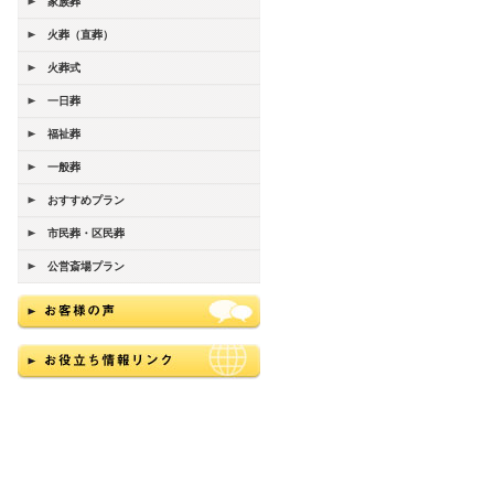
家族葬
火葬（直葬）
火葬式
一日葬
福祉葬
一般葬
おすすめプラン
市民葬・区民葬
公営斎場プラン