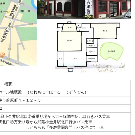
 概要
ール地蔵殿 （せれもにーほーる じぞうでん）
市前原町４－１２－３
2
武蔵小金井駅北口⑦番乗り場から京王線調布駅北口行きバス乗車
北口⑫万乗り場から武蔵小金井駅北口行きバス乗車
らも「多磨霊園裏門」バス停にて下車