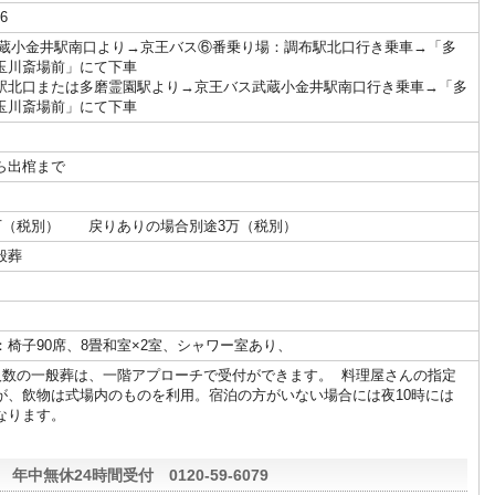
6
武蔵小金井駅南口より→京王バス⑥番乗り場：調布駅北口行き乗車→「多
玉川斎場前」にて下車
駅北口または多磨霊園駅より→京王バス武蔵小金井駅南口行き乗車→「多
玉川斎場前」にて下車
ら出棺まで
万（税別） 戻りありの場合別途3万（税別）
般葬
椅子90席、8畳和室×2室、シャワー室あり、
数の一般葬は、一階アプローチで受付ができます。 料理屋さんの指定
が、飲物は式場内のものを利用。宿泊の方がいない場合には夜10時には
なります。
年中無休24時間受付 0120-59-6079