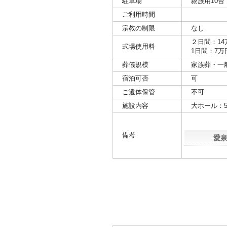
駐車場
親族用10台
ご利用時間
宗教の制限
なし
２日間：14
式場使用料
1日間：7万
葬儀規模
家族葬・一
宿泊可否
可
ご遺体保管
不可
施設内容
大ホール：5
備考
愛泉