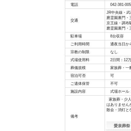
電話
042-381-005
JR中央線・
磨霊園裏門・
交通
京王線・調布
磨霊園裏門・
駐車場
8台収容
ご利用時間
通夜当日か
宗教の制限
なし
式場使用料
2日間：12
葬儀規模
家族葬・一
宿泊可否
可
ご遺体保管
不可
施設内容
式場ホール：
家族葬・少人
はありません
散会・消灯と
備考
愛泉葬祭 