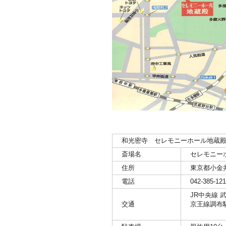
和光密寺 セレモニーホール地蔵殿
斎場名
セレモニーホ
住所
東京都小金井
電話
042-385-121
JR中央線 
交通
京王線調布駅
→どち