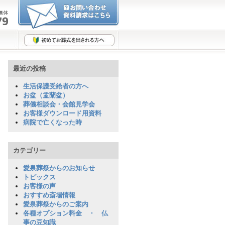
最近の投稿
生活保護受給者の方へ
お盆（盂蘭盆）
葬儀相談会・会館見学会
お客様ダウンロード用資料
病院で亡くなった時
カテゴリー
愛泉葬祭からのお知らせ
トピックス
お客様の声
おすすめ斎場情報
愛泉葬祭からのご案内
各種オプション料金 ・ 仏
事の豆知識