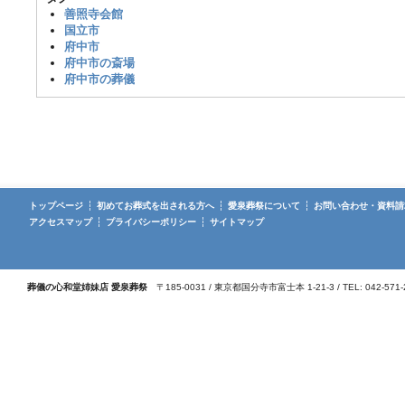
善照寺会館
国立市
府中市
府中市の斎場
府中市の葬儀
トップページ
初めてお葬式を出される方へ
愛泉葬祭について
お問い合わせ・資料請
アクセスマップ
プライバシーポリシー
サイトマップ
葬儀の心和堂姉妹店 愛泉葬祭
〒185-0031 / 東京都国分寺市富士本 1-21-3 / TEL: 042-571-