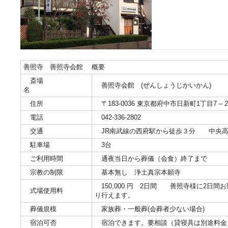
善照寺 善照寺会館 概要
斎場
善照寺会館 (ぜんしょうじかいかん)
名
住所
〒183-0036 東京都府中市日新町1丁目7 – 2
電話
042-336-2802
交通
JR南武線の西府駅から徒歩３分 中央高
駐車場
3台
ご利用時間
通夜当日から葬儀（会食）終了まで
宗教の制限
基本無し 浄土真宗本願寺
150,000 円 2日間 善照寺様に2日間お
式場使用料
り行えます。
葬儀規模
家族葬・一般葬(会葬者少ない場合)
宿泊可否
宿泊できます。要相談（貸寝具は別途料