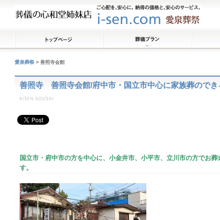
愛泉葬祭
>
善照寺会館
善照寺 善照寺会館/府中市・国立市中心に家族葬
国立市・府中市の方を中心に、小金井市、小平市、立川市の方でお葬
す。