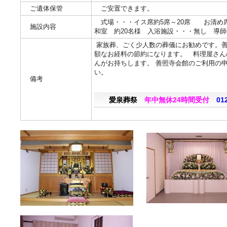
ご遺体保管
ご安置できます。
式場・・・イス席約5席～20席 お清め席
施設内容
和室 約20名様 入浴施設・・・無し 導
家族葬、ごく少人数の葬儀にお勧めです。
額なお経料の節約になります。 料理屋さん
んがお持ちします。 善照寺会館のご利用の
い。
備考
愛泉葬祭
年中無休24時間受付
01